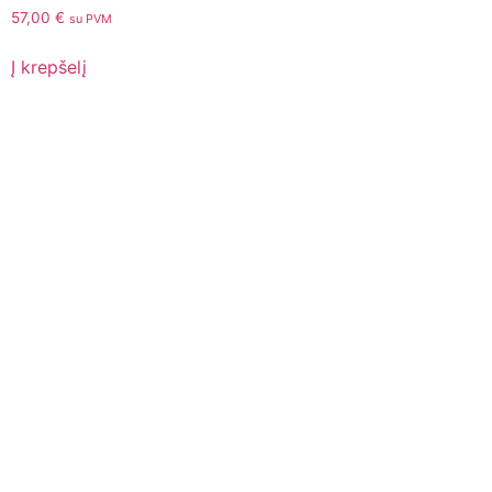
57,00
€
su PVM
Į krepšelį