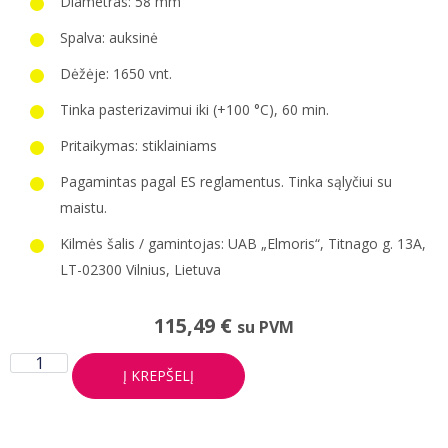
Diametras: 58 mm
Spalva: auksinė
Dėžėje: 1650 vnt.
Tinka pasterizavimui iki (+100 °C), 60 min.
Pritaikymas: stiklainiams
Pagamintas pagal ES reglamentus. Tinka sąlyčiui su
maistu.
Kilmės šalis / gamintojas: UAB „Elmoris“, Titnago g. 13A,
LT-02300 Vilnius, Lietuva
115,49
€
su PVM
Į KREPŠELĮ