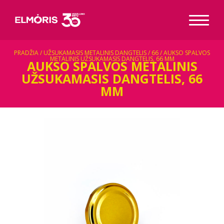
PRADŽIA
/
UŽSUKAMASIS METALINIS DANGTELIS
/
66
/ AUKSO SPALVOS
METALINIS UŽSUKAMASIS DANGTELIS, 66 MM
AUKSO SPALVOS METALINIS
UŽSUKAMASIS DANGTELIS, 66
MM