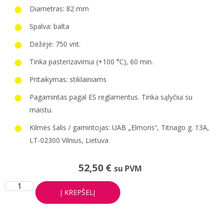
Diametras: 82 mm
Spalva: balta
Dėžėje: 750 vnt.
Tinka pasterizavimui (+100 °C), 60 min.
Pritaikymas: stiklainiams
Pagamintas pagal ES reglamentus. Tinka sąlyčiui su
maistu.
Kilmės šalis / gamintojas: UAB „Elmoris“, Titnago g. 13A,
LT-02300 Vilnius, Lietuva
52,50
€
su PVM
Į KREPŠELĮ