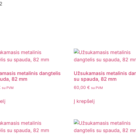
2
masis metalinis dangtelis
Užsukamasis metalinis dan
auda, 82 mm
su spauda, 82 mm
€
60,00
€
su PVM
su PVM
elį
Į krepšelį