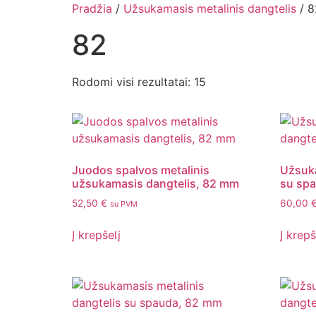
Pradžia
/
Užsukamasis metalinis dangtelis
/ 8
82
Rodomi visi rezultatai: 15
Juodos spalvos metalinis
Užsuka
užsukamasis dangtelis, 82 mm
su sp
52,50
€
60,00
su PVM
Į krepšelį
Į krepš