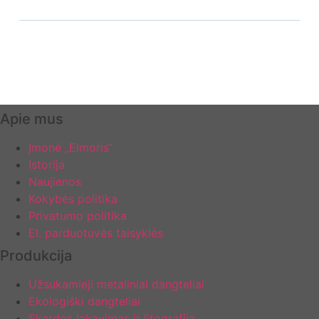
Apie mus
Įmonė „Elmoris“
Istorija
Naujienos
Kokybės politika
Privatumo politika
El. parduotuvės taisyklės
Produkcija
Užsukamieji metaliniai dangteliai
Ekologiški dangteliai
Skardos lakavimas ir litografija