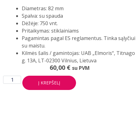
Diametras: 82 mm
Spalva: su spauda
Dėžėje: 750 vnt.
Pritaikymas: stiklainiams
Pagamintas pagal ES reglamentus. Tinka sąlyčiui
su maistu.
Kilmės šalis / gamintojas: UAB „Elmoris“, Titnago
g. 13A, LT-02300 Vilnius, Lietuva
60,00
€
su PVM
Į KREPŠELĮ