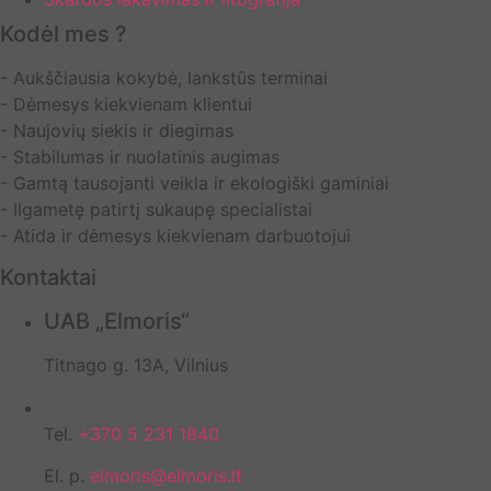
Kodėl mes ?
- Aukščiausia kokybė, lankstūs terminai
- Dėmesys kiekvienam klientui
- Naujovių siekis ir diegimas
- Stabilumas ir nuolatinis augimas
- Gamtą tausojanti veikla ir ekologiški gaminiai
- Ilgametę patirtį sukaupę specialistai
- Atida ir dėmesys kiekvienam darbuotojui
Kontaktai
UAB „Elmoris“
Titnago g. 13A, Vilnius
Tel.
+370 5 231 1840
El. p.
elmoris@elmoris.lt