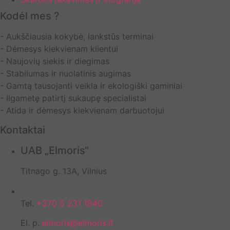
Kodėl mes ?
- Aukščiausia kokybė, lankstūs terminai
- Dėmesys kiekvienam klientui
- Naujovių siekis ir diegimas
- Stabilumas ir nuolatinis augimas
- Gamtą tausojanti veikla ir ekologiški gaminiai
- Ilgametę patirtį sukaupę specialistai
- Atida ir dėmesys kiekvienam darbuotojui
Kontaktai
UAB „Elmoris“
Titnago g. 13A, Vilnius
Tel.
+370 5 231 1840
El. p.
elmoris@elmoris.lt