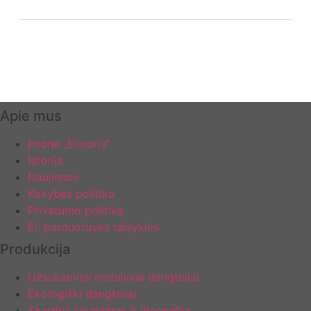
Apie mus
Įmonė „Elmoris“
Istorija
Naujienos
Kokybės politika
Privatumo politika
El. parduotuvės taisyklės
Produkcija
Užsukamieji metaliniai dangteliai
Ekologiški dangteliai
Skardos lakavimas ir litografija