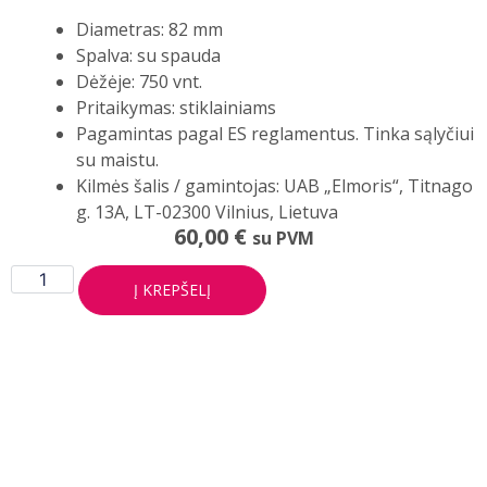
Diametras: 82 mm
Spalva: su spauda
Dėžėje: 750 vnt.
Pritaikymas: stiklainiams
Pagamintas pagal ES reglamentus. Tinka sąlyčiui
su maistu.
Kilmės šalis / gamintojas: UAB „Elmoris“, Titnago
g. 13A, LT-02300 Vilnius, Lietuva
60,00
€
su PVM
Į KREPŠELĮ